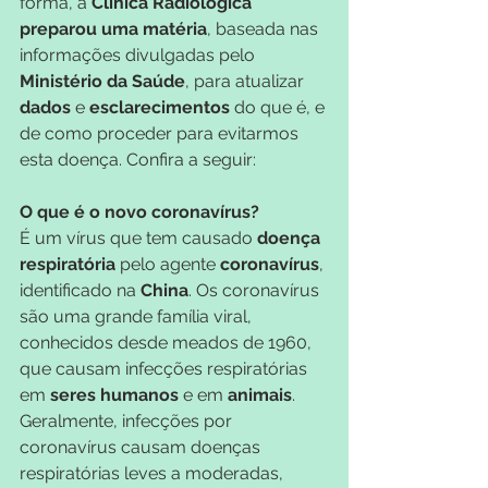
forma, a 
Clínica Radiológica 
preparou uma matéria
, baseada nas 
informações divulgadas pelo 
Ministério da Saúde
, para atualizar 
dados 
e 
esclarecimentos
 do que é, e 
de como proceder para evitarmos 
esta doença. Confira a seguir:
O que é o novo coronavírus?
É um vírus que tem causado 
doença 
respiratória
 pelo agente 
coronavírus
, 
identificado na 
China
. Os coronavírus 
são uma grande família viral, 
conhecidos desde meados de 1960, 
que causam infecções respiratórias 
em 
seres humanos
 e em 
animais
. 
Geralmente, infecções por 
coronavírus causam doenças 
respiratórias leves a moderadas, 