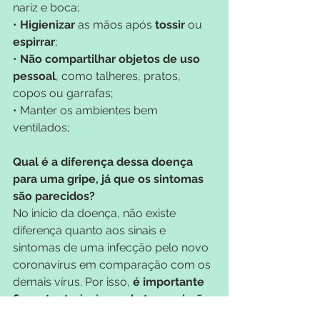
nariz e boca;
• 
Higienizar 
as mãos após 
tossir 
ou 
espirrar
;
• 
Não compartilhar objetos de uso 
pessoal
, como talheres, pratos, 
copos ou garrafas;
• Manter os ambientes bem 
ventilados;
Qual é a diferença dessa doença 
para uma gripe, já que os sintomas 
são parecidos?
No início da doença, não existe 
diferença quanto aos sinais e 
sintomas de uma infecção pelo novo 
coronavírus em comparação com os 
demais vírus. Por isso, 
é importante 
ficar atento às áreas de transmissão 
local
. Apenas pessoas que tenham 